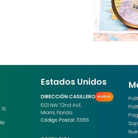
Estados Unidos
M
DIRECCIÓN CASILLERO
NUEVO
Pol
6121 NW 72nd AVE
Pol
 15
Miami, Florida
Pag
Código Postal:
33166
io:
Sop
Nue