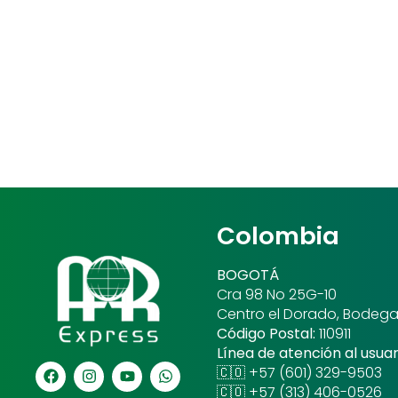
Colombia
BOGOTÁ
Cra 98 No 25G-10
Centro el Dorado, Bodega
Código Postal:
110911
Línea de atención al usuar
🇨🇴 +57 (601) 329-9503
🇨🇴 +57 (313) 406-0526