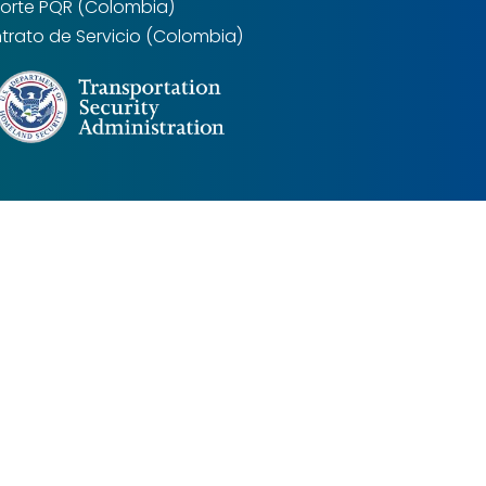
orte PQR (Colombia)
trato de Servicio (Colombia)