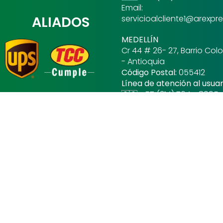
Email:
ALIADOS
servicioalcliente1@arexp
MEDELLÍN
Cr 44 # 26- 27, Barrio Col
- Antioquia
Código Postal:
055412
Línea de atención al usuar
🇨🇴 +57 (314) 764 - 8995
BARRANQUILLA
🇨🇴 +57 (