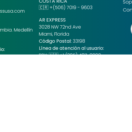
COSTA RICA
Sop
🇨🇷 +(506) 7019 - 9603
Con
ressusa.com
AR EXPRESS
3028 NW 72nd Ave
ombia. Medellín
Miami, Florida
Código Postal:
33198
Línea de atención al usuario:
io:
PBX: 🇺🇸 +1 (305) 487-8200
Email: info@arexpressusa.com
605) 319-9341
MIAMI
Contáctenos
info@arexpressusa.com
casilleros@arexpressusa.com
csmiami@arexpressusa.com