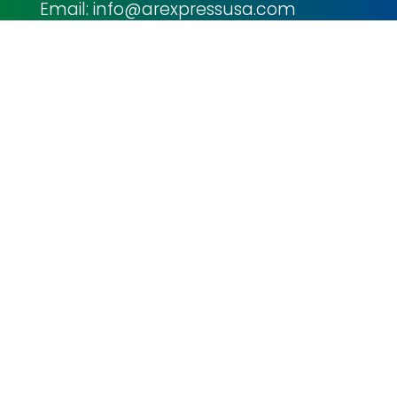
Email: info@arexpressusa.com
MIAMI
Contáctenos
info@arexpressusa.com
casilleros@arexpressusa.com
csmiami@arexpressusa.com
Menú
Política de Cookies
Política Tratamiento de Datos
Pago en línea